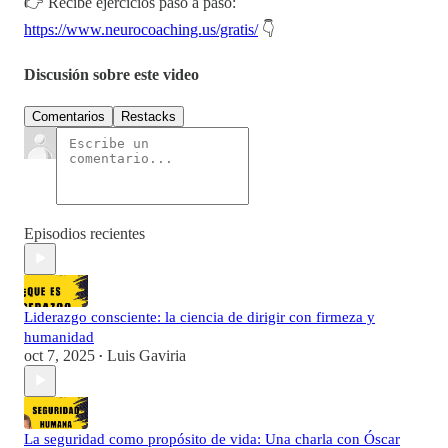
👉 Recibe ejercicios paso a paso:
https://www.neurocoaching.us/gratis/
👇
Discusión sobre este video
Comentarios
Restacks
Episodios recientes
Liderazgo consciente: la ciencia de dirigir con firmeza y
humanidad
oct 7, 2025
Luis Gaviria
•
La seguridad como propósito de vida: Una charla con Óscar