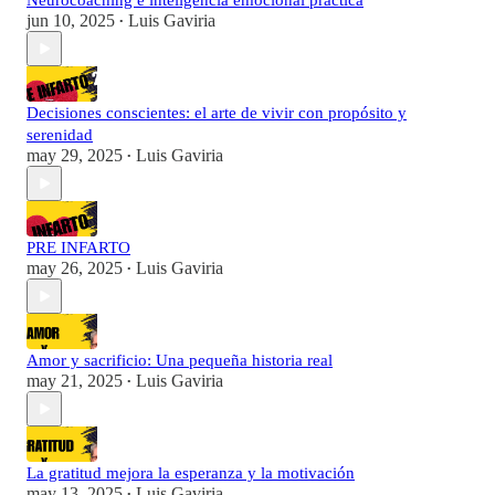
Neurocoaching e inteligencia emocional práctica
jun 10, 2025
Luis Gaviria
•
Decisiones conscientes: el arte de vivir con propósito y
serenidad
may 29, 2025
Luis Gaviria
•
PRE INFARTO
may 26, 2025
Luis Gaviria
•
Amor y sacrificio: Una pequeña historia real
may 21, 2025
Luis Gaviria
•
La gratitud mejora la esperanza y la motivación
may 13, 2025
Luis Gaviria
•