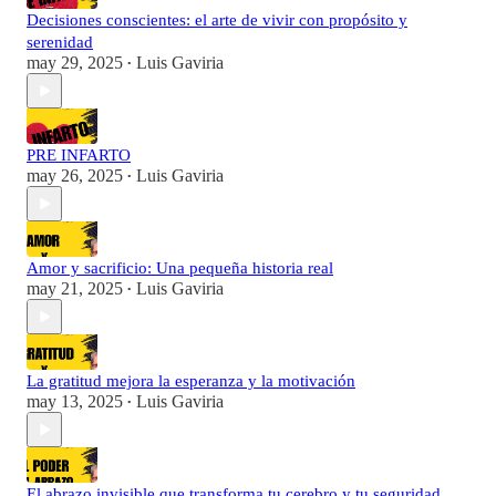
Decisiones conscientes: el arte de vivir con propósito y
serenidad
may 29, 2025
Luis Gaviria
•
PRE INFARTO
may 26, 2025
Luis Gaviria
•
Amor y sacrificio: Una pequeña historia real
may 21, 2025
Luis Gaviria
•
La gratitud mejora la esperanza y la motivación
may 13, 2025
Luis Gaviria
•
El abrazo invisible que transforma tu cerebro y tu seguridad