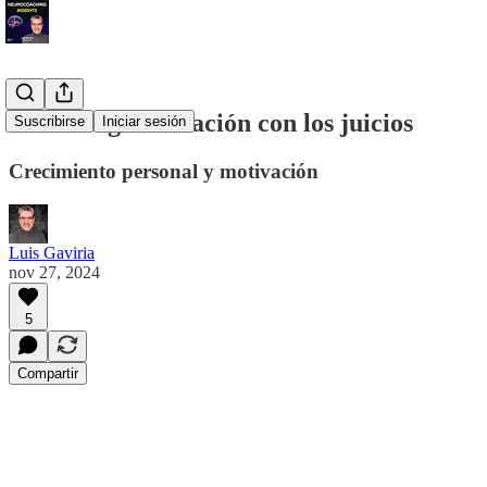
Carl Jung en relación con los juicios
Suscribirse
Iniciar sesión
Crecimiento personal y motivación
Luis Gaviria
nov 27, 2024
5
Compartir